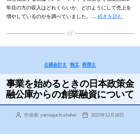
年目の方の収入はどれくらいか、どのようにして売上を
増やしているのかを調べていました。…
続きを読む
カ
公認会計士
独立
税理士
テ
ゴ
事業を始めるときの日本政策金
リ
ー
融公庫からの創業融資について
作成者:
yamaguchi shohei
2022年12月18日
投
投
稿
稿
者
日