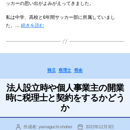
ッカーの思い出がよみがえってきました。
私は中学、高校と6年間サッカー部に所属していまし
た。…
続きを読む
カ
独立
税理士
税金
テ
ゴ
法人設立時や個人事業主の開業
リ
ー
時に税理士と契約をするかどう
か
作成者:
yamaguchi shohei
2022年12月3日
投
投