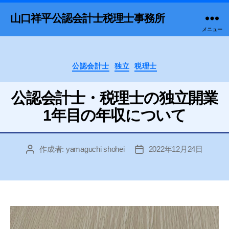
山口祥平公認会計士税理士事務所
メニュー
カ
公認会計士
独立
税理士
テ
ゴ
公認会計士・税理士の独立開業
リ
ー
1年目の年収について
作成者:
yamaguchi shohei
2022年12月24日
投
投
稿
稿
者
日