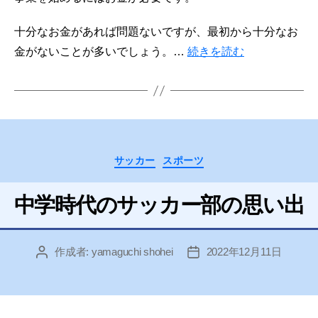
十分なお金があれば問題ないですが、最初から十分なお
金がないことが多いでしょう。…
続きを読む
カ
サッカー
スポーツ
テ
ゴ
中学時代のサッカー部の思い出
リ
ー
作成者:
yamaguchi shohei
2022年12月11日
投
投
稿
稿
者
日