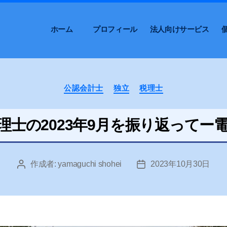
ホーム
プロフィール
法人向けサービス
カ
公認会計士
独立
税理士
テ
ゴ
リ
理士の2023年9月を振り返ってー
ー
作成者:
yamaguchi shohei
2023年10月30日
投
投
稿
稿
者
日