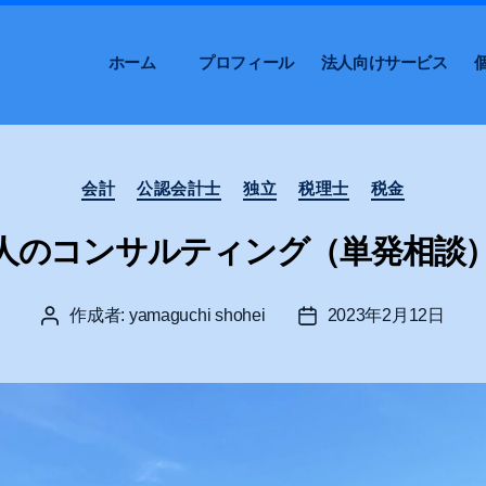
ホーム
プロフィール
法人向けサービス
カ
会計
公認会計士
独立
税理士
税金
テ
ゴ
人のコンサルティング（単発相談
リ
ー
作成者:
yamaguchi shohei
2023年2月12日
投
投
稿
稿
者
日