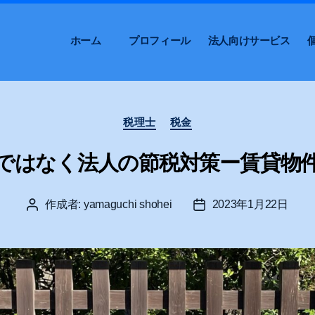
ホーム
プロフィール
法人向けサービス
カ
税理士
税金
テ
ゴ
ではなく法人の節税対策ー賃貸物
リ
ー
作成者:
yamaguchi shohei
2023年1月22日
投
投
稿
稿
者
日