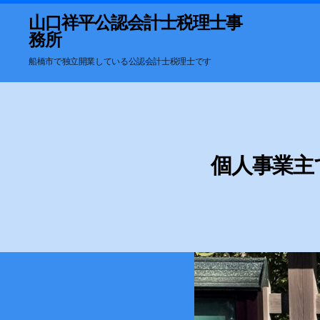
山口祥平公認会計士税理士事
務所
船橋市で独立開業している公認会計士税理士です
個人事業主