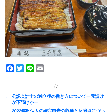
F
T
Li
E
a
wi
n
m
c
tt
e
ail
e
er
←
公認会計士の独立後の働き方についてー元請け
b
か下請けかー
o
→
2022年度個人の確定申告の収穫と反省点につい