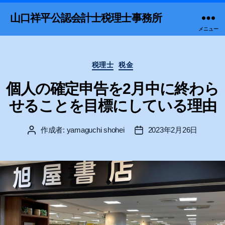
山口祥平公認会計士税理士事務所
メニュー
カ
税理士
税金
テ
ゴ
個人の確定申告を2月中に終わら
リ
せることを目標にしている理由
ー
作成者:
yamaguchi shohei
2023年2月26日
投
投
稿
稿
者
日